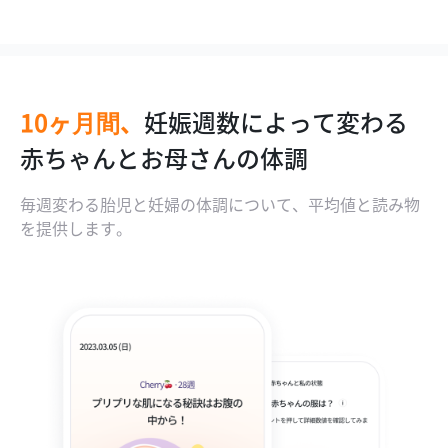
10ヶ月間、
妊娠週数によって変わる
エコー写真の数値を分析
赤ちゃんがお腹のなかで
妊娠前のBMIによって妊婦
赤ちゃんとお母さんの体調
するOCR機能
どのように成長しているのかを確認
の体重管理
毎週変わる胎児と妊婦の体調について、平均値と読み物
を提供します。