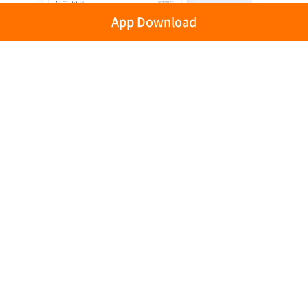
App Download
プライバシーポリシー
利用規約
Connect i Co.,Ltd.
#56, B2, 176 Yanghwa-ro, Mapo-gu, Seoul, South Korea
CEO SangJik Ryu
E-mail : after10month@connect-i.co.kr