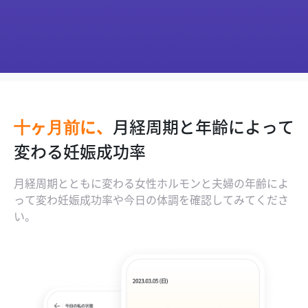
十ヶ月前に、
月経周期と年齢によって
妊活中って欠かせないカ
正確にチェックしてみる
生殖医療専門医が監修し
変わる妊娠成功率
レンダー
排卵日
た不妊症の治療ガイド
月経周期とともに変わる女性ホルモンと夫婦の年齢によ
って変わ妊娠成功率や今日の体調を確認してみてくださ
い。