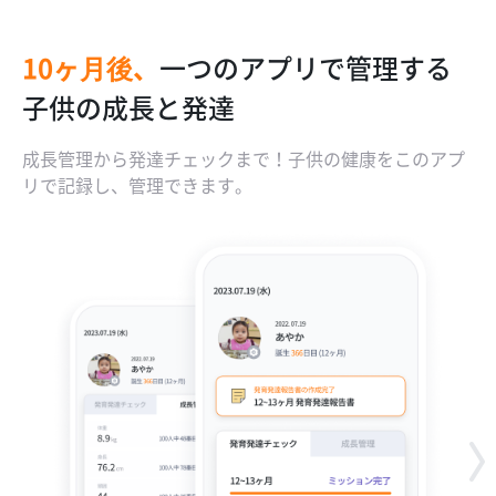
10ヶ月後、
一つのアプリで管理する
うちの子の成長発達は早
胎児からずっと続く子供
産後に体重管理のゴール
子供の成長と発達
い？ 遅い？
の成長報告書
デンタイムは1年！
成長管理から発達チェックまで！子供の健康をこのアプ
リで記録し、管理できます。